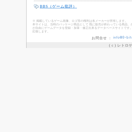
BBS（ゲーム批評）
※ 掲載しているゲーム画像、ロゴ等の権利は各メーカーが所有します。
本サイトは、当時のパッケージ商品として 既に販売が終わっている商品、
が自由にゲームデータを登録・加筆・修正出来るデータベースサイトです。
応致します。
お問合せ ：
( c ) レト