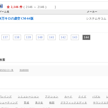
全 2,146 件
( 2146 ～ 2146 ) ]
ーム名
メーカー
38万キロの虚空 CM-64版
システムサコム
137
138
139
140
141
142
143
144
検索
MSX2/2+/R
X68000
プレイング
シミュレーション
アクション
カード
クイズ
パズル
シューティング
育成
美少女
格闘
グラフィックエディタ
サウンドエ