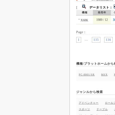
[
データリスト：
機種
発売年
ゲ
■
1989 / 12
X68K
Page：
...
1
135
136
機種/プラットホームから
PC-8801/SR
MSX
ジャンルから検索
アドベンチャー
ロール
スポーツ
テーブル