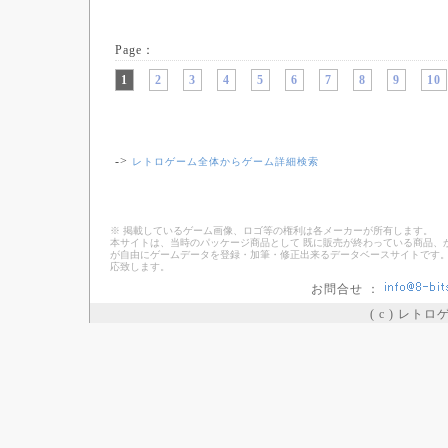
Page：
1
2
3
4
5
6
7
8
9
10
->
レトロゲーム全体からゲーム詳細検索
※ 掲載しているゲーム画像、ロゴ等の権利は各メーカーが所有します。
本サイトは、当時のパッケージ商品として 既に販売が終わっている商品、
が自由にゲームデータを登録・加筆・修正出来るデータベースサイトです。
応致します。
お問合せ ：
( c ) レト