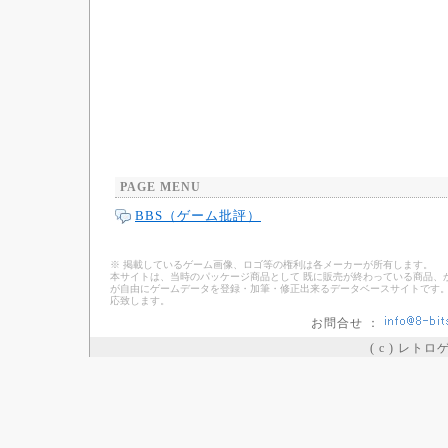
PAGE MENU
BBS（ゲーム批評）
※ 掲載しているゲーム画像、ロゴ等の権利は各メーカーが所有します。
本サイトは、当時のパッケージ商品として 既に販売が終わっている商品、
が自由にゲームデータを登録・加筆・修正出来るデータベースサイトです。
応致します。
お問合せ ：
( c ) レト