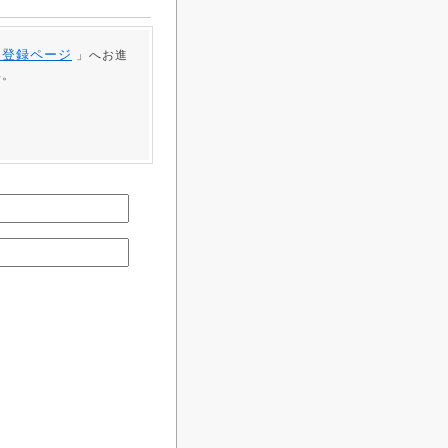
員登録ページ
」へお進
い。