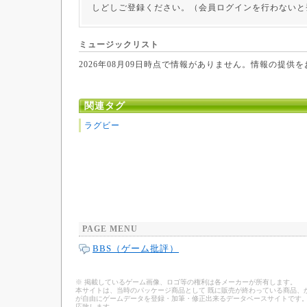
しどしご登録ください。（会員ログインを行わないと
ミュージックリスト
2026年08月09日時点で情報がありません。情報の提供
関連タグ
ラグビー
PAGE MENU
BBS（ゲーム批評）
※ 掲載しているゲーム画像、ロゴ等の権利は各メーカーが所有します。
本サイトは、当時のパッケージ商品として 既に販売が終わっている商品、
が自由にゲームデータを登録・加筆・修正出来るデータベースサイトです。
応致します。