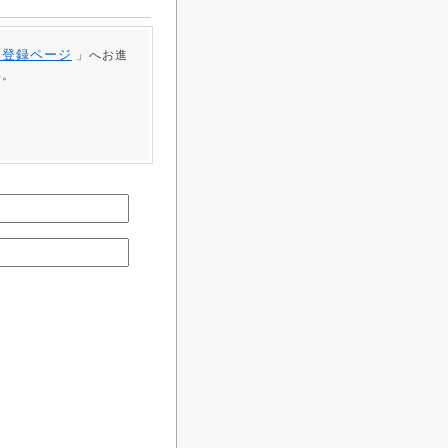
員登録ページ
」へお進
い。