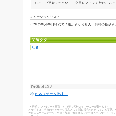
しどしご登録ください。（会員ログインを行わないと
ミュージックリスト
2026年08月06日時点で情報がありません。情報の提供
関連タグ
忍者
PAGE MENU
BBS（ゲーム批評）
※ 掲載しているゲーム画像、ロゴ等の権利は各メーカーが所有します。
本サイトは、当時のパッケージ商品として 既に販売が終わっている商品、
が自由にゲームデータを登録・加筆・修正出来るデータベースサイトです。
応致します。