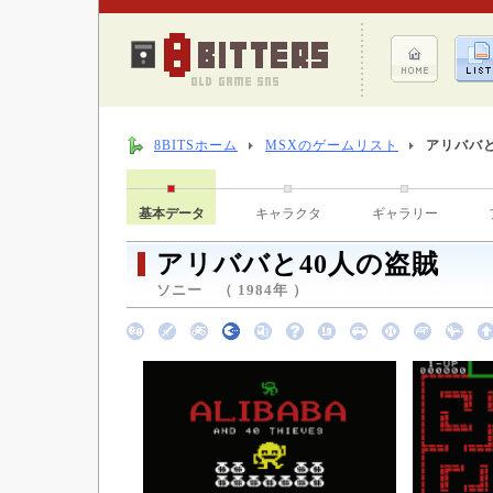
8BITSホーム
MSXのゲームリスト
アリババと
基本データ
キャラクタ
ギャラリー
アリババと40人の盗賊
ソニー （ 1984年 ）