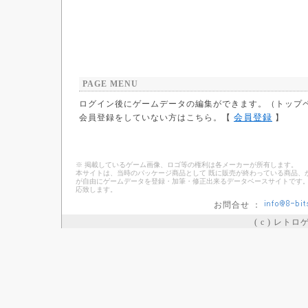
PAGE MENU
ログイン後にゲームデータの編集ができます。（トップ
会員登録
会員登録をしていない方はこちら。【
】
※ 掲載しているゲーム画像、ロゴ等の権利は各メーカーが所有します。
本サイトは、当時のパッケージ商品として 既に販売が終わっている商品、
が自由にゲームデータを登録・加筆・修正出来るデータベースサイトです。
応致します。
お問合せ ：
( c ) レト