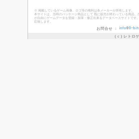
※ 掲載しているゲーム画像、ロゴ等の権利は各メーカーが所有します。
本サイトは、当時のパッケージ商品として 既に販売が終わっている商品、
が自由にゲームデータを登録・加筆・修正出来るデータベースサイトです。
応致します。
お問合せ ：
( c ) レト