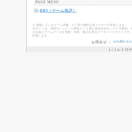
PAGE MENU
BBS（ゲーム批評）
※ 掲載しているゲーム画像、ロゴ等の権利は各メーカーが所有します。
本サイトは、当時のパッケージ商品として 既に販売が終わっている商品、
が自由にゲームデータを登録・加筆・修正出来るデータベースサイトです。
応致します。
お問合せ ：
( c ) レト