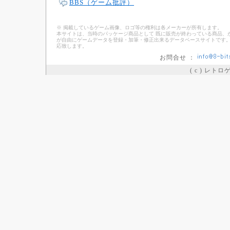
BBS（ゲーム批評）
※ 掲載しているゲーム画像、ロゴ等の権利は各メーカーが所有します。
本サイトは、当時のパッケージ商品として 既に販売が終わっている商品、
が自由にゲームデータを登録・加筆・修正出来るデータベースサイトです。
応致します。
お問合せ ：
( c ) レト