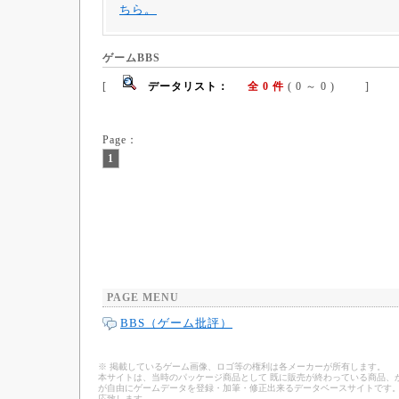
ちら。
ゲームBBS
[
データリスト：
全 0 件
( 0 ～ 0 ) ]
Page：
1
PAGE MENU
BBS（ゲーム批評）
※ 掲載しているゲーム画像、ロゴ等の権利は各メーカーが所有します。
本サイトは、当時のパッケージ商品として 既に販売が終わっている商品、
が自由にゲームデータを登録・加筆・修正出来るデータベースサイトです。
応致します。