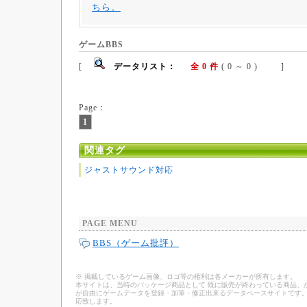
ちら。
ゲームBBS
[
データリスト：
全 0 件
( 0 ～ 0 ) ]
Page：
1
関連タグ
ジャストサウンド対応
PAGE MENU
BBS（ゲーム批評）
※ 掲載しているゲーム画像、ロゴ等の権利は各メーカーが所有します。
本サイトは、当時のパッケージ商品として 既に販売が終わっている商品、
が自由にゲームデータを登録・加筆・修正出来るデータベースサイトです。
応致します。