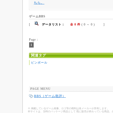
ちら。
ゲームBBS
[
データリスト：
全 0 件
( 0 ～ 0 ) ]
Page：
1
関連タグ
ピンボール
PAGE MENU
BBS（ゲーム批評）
※ 掲載しているゲーム画像、ロゴ等の権利は各メーカーが所有します。
本サイトは、当時のパッケージ商品として 既に販売が終わっている商品、