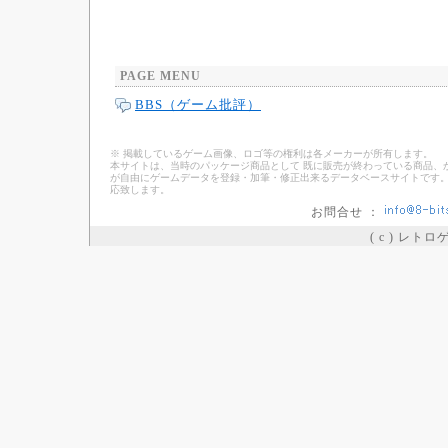
PAGE MENU
BBS（ゲーム批評）
※ 掲載しているゲーム画像、ロゴ等の権利は各メーカーが所有します。
本サイトは、当時のパッケージ商品として 既に販売が終わっている商品、
が自由にゲームデータを登録・加筆・修正出来るデータベースサイトです。
応致します。
お問合せ ：
( c ) レト