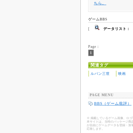
ちら。
ゲームBBS
[
データリスト：
Page：
1
関連タグ
ルパン三世
映画
PAGE MENU
BBS（ゲーム批評）
※ 掲載しているゲーム画像、ロ
本サイトは、当時のパッケージ商品
が自由にゲームデータを登録・加
応致します。