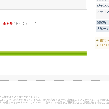
ジャン
メディ
閲覧数
全 0 件
( 0 ～ 0 ) ]
人気ラ
東宝
★
198
★
ゴ等の権利は各メーカーが所有します。
として 既に販売が終わっている商品、かつ販売終了後10年以上経過しているゲームを、より理解度
筆・修正出来るデータベースサイトです。 当サイトの主旨をご理解頂いた上で問題がある場合は、