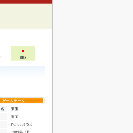
技
BBS
ゲームデータ
ー名
東宝
東宝
PC-8801/SR
1989年 2月