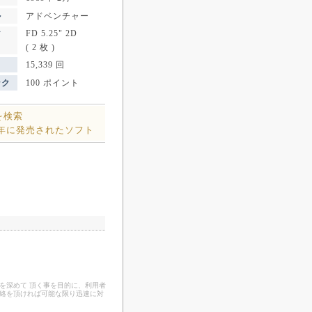
ル
アドベンチャー
FD 5.25" 2D
ア
( 2 枚 )
15,339 回
ンク
100 ポイント
を検索
9年に発売されたソフト
を深めて 頂く事を目的に、利用者
連絡を頂ければ可能な限り迅速に対