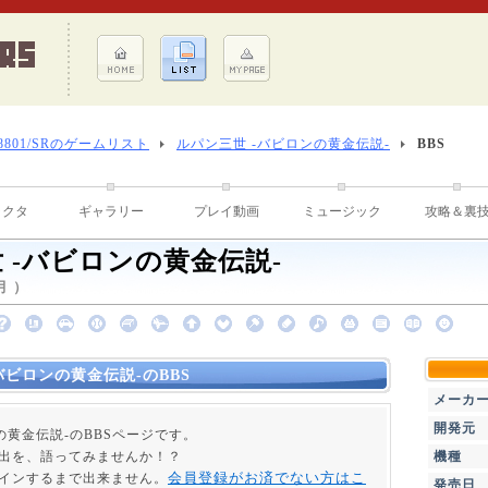
-8801/SRのゲームリスト
ルパン三世 -バビロンの黄金伝説-
BBS
ラクタ
ギャラリー
プレイ動画
ミュージック
攻略＆裏
 -バビロンの黄金伝説-
月 ）
バビロンの黄金伝説-のBBS
メーカ
開発元
の黄金伝説-のBBSページです。
出を、語ってみませんか！？
機種
会員登録がお済でない方はこ
インするまで出来ません。
発売日