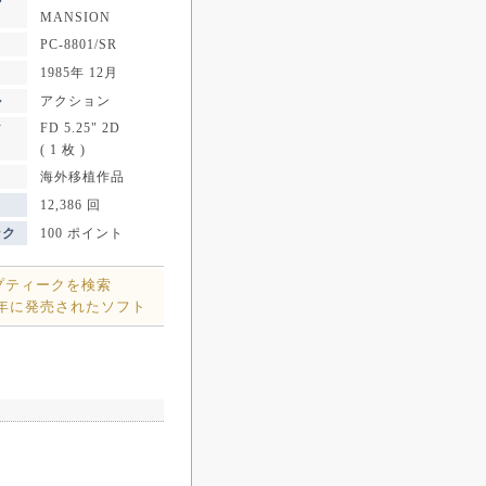
MANSION
PC-8801/SR
1985年 12月
ル
アクション
FD 5.25" 2D
ア
( 1 枚 )
海外移植作品
12,386 回
ンク
100 ポイント
プティークを検索
5年に発売されたソフト