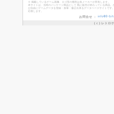
※ 掲載しているゲーム画像、ロゴ等の権利は各メーカーが所有します。
本サイトは、当時のパッケージ商品として 既に販売が終わっている商品、
が自由にゲームデータを登録・加筆・修正出来るデータベースサイトです。
応致します。
お問合せ ：
( c ) レト