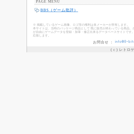
PAGE MENU
BBS（ゲーム批評）
※ 掲載しているゲーム画像、ロゴ等の権利は各メーカーが所有します。
本サイトは、当時のパッケージ商品として 既に販売が終わっている商品、
が自由にゲームデータを登録・加筆・修正出来るデータベースサイトです。
応致します。
お問合せ ：
( c ) レト