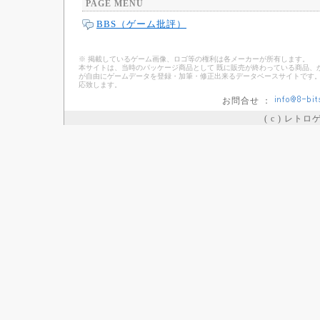
PAGE MENU
BBS（ゲーム批評）
※ 掲載しているゲーム画像、ロゴ等の権利は各メーカーが所有します。
本サイトは、当時のパッケージ商品として 既に販売が終わっている商品、
が自由にゲームデータを登録・加筆・修正出来るデータベースサイトです。
応致します。
お問合せ ：
( c ) レト