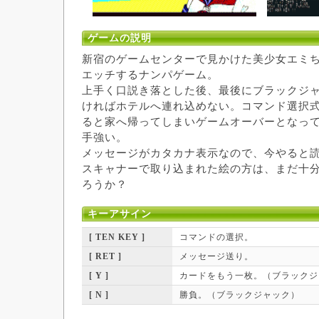
ゲームの説明
新宿のゲームセンターで見かけた美少女エミ
エッチするナンパゲーム。
上手く口説き落とした後、最後にブラックジ
ければホテルへ連れ込めない。コマンド選択
ると家へ帰ってしまいゲームオーバーとなっ
手強い。
メッセージがカタカナ表示なので、今やると
スキャナーで取り込まれた絵の方は、まだ十
ろうか？
キーアサイン
[ TEN KEY ]
コマンドの選択。
[ RET ]
メッセージ送り。
[ Y ]
カードをもう一枚。（ブラックジ
[ N ]
勝負。（ブラックジャック）