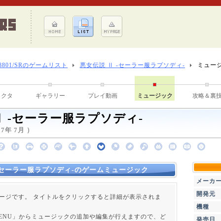
-8801/SRのゲームリスト
悪女伝説 Ⅱ -セーラー服ラプソディ-
ミュー
ラクタ
ギャラリー
プレイ動画
ミュージック
攻略＆裏
Ⅱ -セーラー服ラプソディ-
7年 7月 ）
-セーラー服ラプソディ-のゲームミュージック
メーカ
開発元
ージです。 タイトルをクリックすると詳細が表示されま
機種
 MENU」からミュージックの追加や編集が行えますので、ど
発売日