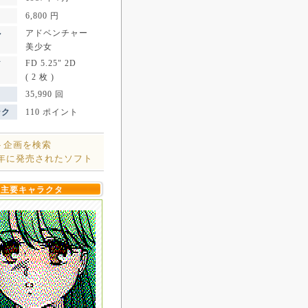
6,800 円
アドベンチャー
ル
美少女
FD 5.25" 2D
ア
( 2 枚 )
35,990 回
ンク
110 ポイント
ト企画を検索
7年に発売されたソフト
主要キャラクタ