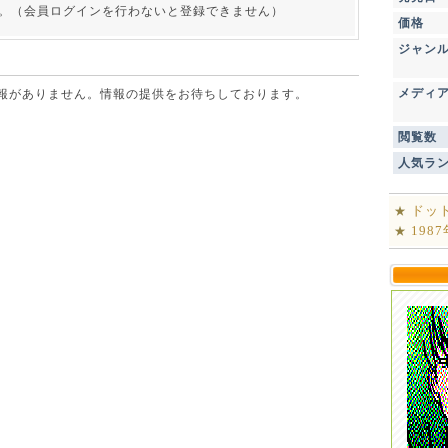
。（会員ログインを行わないと登録できません）
価格
ジャン
メディ
点で情報がありません。情報の提供をお待ちしております。
閲覧数
人気ラ
ドッ
★
198
★