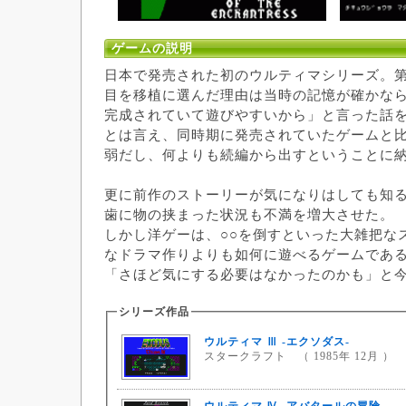
ゲームの説明
日本で発売された初のウルティマシリーズ。
目を移植に選んだ理由は当時の記憶が確かな
完成されていて遊びやすいから」と言った話
とは言え、同時期に発売されていたゲームと
弱だし、何よりも続編から出すということに
更に前作のストーリーが気になりはしても知
歯に物の挟まった状況も不満を増大させた。
しかし洋ゲーは、○○を倒すといった大雑把な
なドラマ作りよりも如何に遊べるゲームであ
「さほど気にする必要はなかったのかも」と
シリーズ作品
ウルティマ Ⅲ -エクソダス-
スタークラフト （ 1985年 12月 ）
ウルティマ Ⅳ -アバタールの冒険-