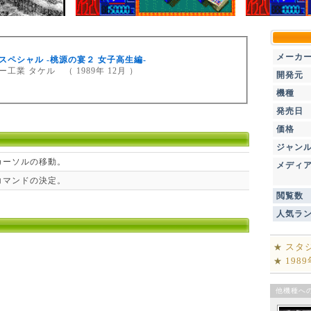
メーカ
スペシャル -桃源の宴２ 女子高生編-
工業 タケル （ 1989年 12月 ）
開発元
機種
発売日
価格
ジャン
カーソルの移動。
メディ
コマンドの決定。
閲覧数
人気ラ
スタ
★
198
★
他機種へ