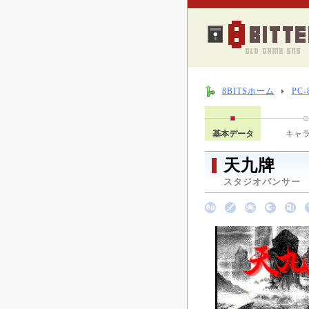
8BITSホーム
PC
基本データ
キャ
天九牌
スタジオパンサー （ 