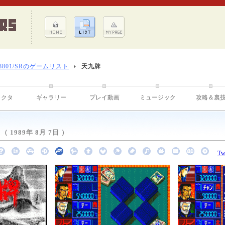
-8801/SRのゲームリスト
天九牌
ラクタ
ギャラリー
プレイ動画
ミュージック
攻略＆裏
1989年 8月 7日 ）
Tw