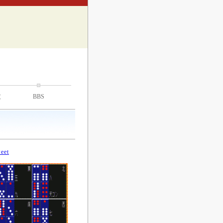
技
BBS
eet