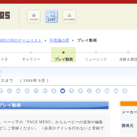
-8801/SRのゲームリスト
不思議の壁
プレイ動画
ラクタ
ギャラリー
プレイ動画
ミュージック
攻略＆裏
壁
オウ （ 1988年 9月 ）
プレイ動画
メーカ
。ページ下の「PAGE MENU」からムービーの追加や編集
開発元
どしご登録ください。 （会員ログインを行わないと登録で