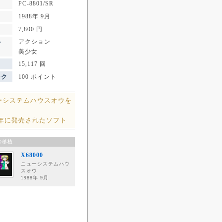
PC-8801/SR
1988年 9月
7,800 円
アクション
ル
美少女
15,117 回
ンク
100 ポイント
ーシステムハウスオウを
8年に発売されたソフト
の移植
X68000
ニューシステムハウ
スオウ
1988年 9月