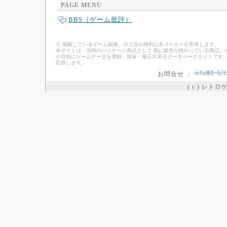
PAGE MENU
BBS（ゲーム批評）
※ 掲載しているゲーム画像、ロゴ等の権利は各メーカーが所有します。
本サイトは、当時のパッケージ商品として 既に販売が終わっている商品、
が自由にゲームデータを登録・加筆・修正出来るデータベースサイトです。
応致します。
お問合せ ：
( c ) レト