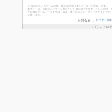
※ 掲載しているゲーム画像、ロゴ等の権利は各メーカーが所有します。
本サイトは、当時のパッケージ商品として 既に販売が終わっている商品、
が自由にゲームデータを登録・加筆・修正出来るデータベースサイトです。
応致します。
お問合せ ：
( c ) レト