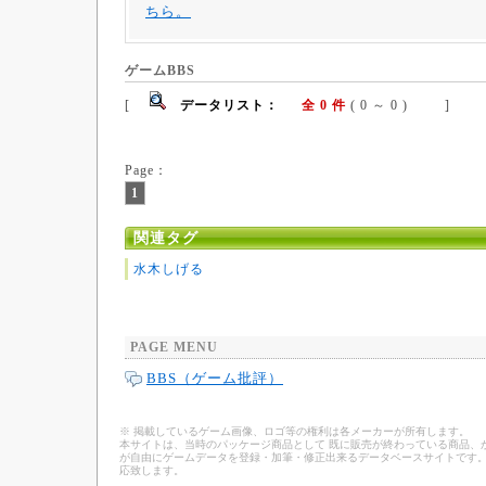
ちら。
ゲームBBS
[
データリスト：
全 0 件
( 0 ～ 0 ) ]
Page：
1
関連タグ
水木しげる
PAGE MENU
BBS（ゲーム批評）
※ 掲載しているゲーム画像、ロゴ等の権利は各メーカーが所有します。
本サイトは、当時のパッケージ商品として 既に販売が終わっている商品、
が自由にゲームデータを登録・加筆・修正出来るデータベースサイトです。
応致します。