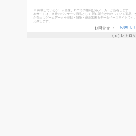
※ 掲載しているゲーム画像、ロゴ等の権利は各メーカーが所有します。
本サイトは、当時のパッケージ商品として 既に販売が終わっている商品、
が自由にゲームデータを登録・加筆・修正出来るデータベースサイトです。
応致します。
お問合せ ：
( c ) レト