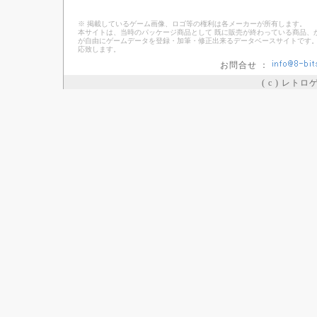
※ 掲載しているゲーム画像、ロゴ等の権利は各メーカーが所有します。
本サイトは、当時のパッケージ商品として 既に販売が終わっている商品、
が自由にゲームデータを登録・加筆・修正出来るデータベースサイトです。
応致します。
お問合せ ：
( c ) レト