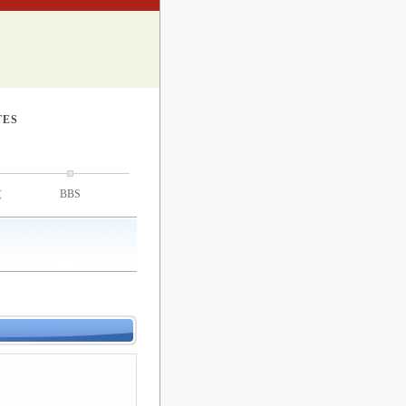
TES
技
BBS