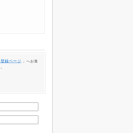
員登録ページ
」へお進
い。