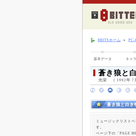
8BITSホーム
PC
基本データ
キャ
蒼き狼と白
光栄 （ 1992年 7
蒼き狼と白き
ミュージックリストペ
す。
ページ下の「PAGE