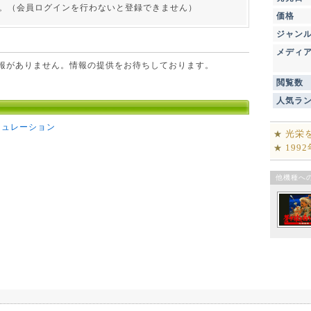
。（会員ログインを行わないと登録できません）
価格
ジャン
メディ
点で情報がありません。情報の提供をお待ちしております。
閲覧数
人気ラ
ミュレーション
光栄
★
199
★
他機種へ