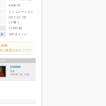
9,800 円
ル
シミュレーション
FD 5.25" 2D
ア
( 4 枚 )
25,895 回
ンク
160 ポイント
を検索
2年に発売されたソフト
の移植
X68000
光栄
1993年 2月 26日