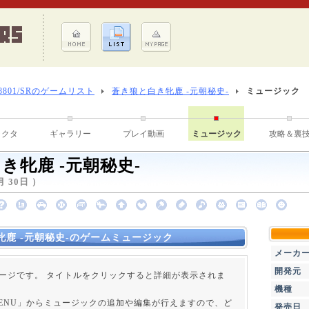
-8801/SRのゲームリスト
蒼き狼と白き牝鹿 -元朝秘史-
ミュージック
ラクタ
ギャラリー
プレイ動画
ミュージック
攻略＆裏
き牝鹿 -元朝秘史-
月 30日 ）
牝鹿 -元朝秘史-のゲームミュージック
メーカ
開発元
ージです。 タイトルをクリックすると詳細が表示されま
機種
 MENU」からミュージックの追加や編集が行えますので、ど
発売日