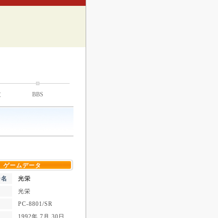
技
BBS
ゲームデータ
ー名
光栄
光栄
PC-8801/SR
1992年 7月 30日