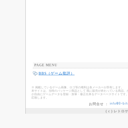
PAGE MENU
BBS（ゲーム批評）
※ 掲載しているゲーム画像、ロゴ等の権利は各メーカーが所有します。
本サイトは、当時のパッケージ商品として 既に販売が終わっている商品、
が自由にゲームデータを登録・加筆・修正出来るデータベースサイトです。
応致します。
お問合せ ：
( c ) レト