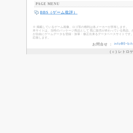
PAGE MENU
BBS（ゲーム批評）
※ 掲載しているゲーム画像、ロゴ等の権利は各メーカーが所有します。
本サイトは、当時のパッケージ商品として 既に販売が終わっている商品、
が自由にゲームデータを登録・加筆・修正出来るデータベースサイトです。
応致します。
お問合せ ：
( c ) レト