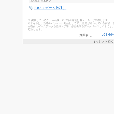
PAGE MENU
BBS（ゲーム批評）
※ 掲載しているゲーム画像、ロゴ等の権利は各メーカーが所有します。
本サイトは、当時のパッケージ商品として 既に販売が終わっている商品、
が自由にゲームデータを登録・加筆・修正出来るデータベースサイトです。
応致します。
お問合せ ：
( c ) レト