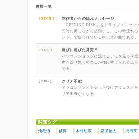
裏技一覧
制作者からの隠れメッセージ
[ TECH ]
「OPENING DISK」をドライブ１にセ
同時に押しながら起動する。この時流れる
ント」で使われている中ボスの曲である。
延びに延びた発売日
[ TIPS ]
パソコンショップに流れるデモを見て何度
度々繰り返し発売日が挿げ替えられる広告
ある。
クリア不能
[ BUG ]
ドラゴンゾンビを倒した後にアヴェスタを
リア出来なくなる。
関連タグ
池亀治
飯淳
木村明広
恋瀬信人
成田亨