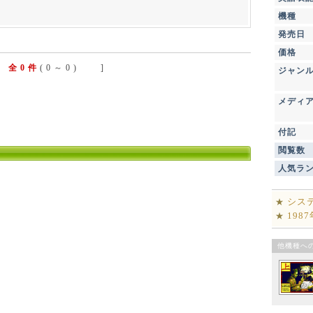
機種
発売日
価格
全 0 件
( 0 ～ 0 ) ]
ジャン
メディ
付記
閲覧数
人気ラ
シス
★
198
★
他機種へ