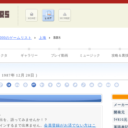
8000のゲームリスト
上海
BBS
ラクタ
ギャラリー
プレイ動画
ミュージック
攻略＆裏
987年 12月 20日 ）
メーカ
開発元
。
出を、語ってみませんか！？
ﾗｲｾﾝｽ元
会員登録がお済でない方はこ
インするまで出来ません。
英語表