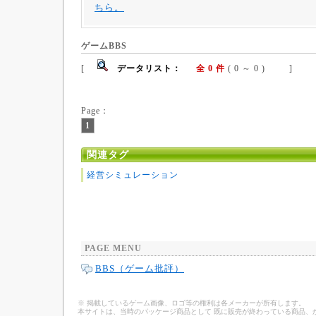
ちら。
ゲームBBS
[
データリスト：
全 0 件
( 0 ～ 0 ) ]
Page：
1
関連タグ
経営シミュレーション
PAGE MENU
BBS（ゲーム批評）
※ 掲載しているゲーム画像、ロゴ等の権利は各メーカーが所有します。
本サイトは、当時のパッケージ商品として 既に販売が終わっている商品、