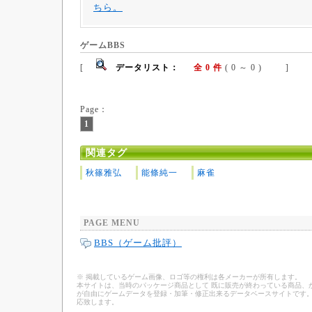
ちら。
ゲームBBS
[
データリスト：
全 0 件
( 0 ～ 0 ) ]
Page：
1
関連タグ
秋篠雅弘
能條純一
麻雀
PAGE MENU
BBS（ゲーム批評）
※ 掲載しているゲーム画像、ロゴ等の権利は各メーカーが所有します。
本サイトは、当時のパッケージ商品として 既に販売が終わっている商品、
が自由にゲームデータを登録・加筆・修正出来るデータベースサイトです。
応致します。