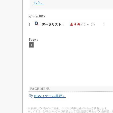
ちら。
ゲームBBS
[
データリスト：
全 0 件
( 0 ～ 0 ) ]
Page：
1
PAGE MENU
BBS（ゲーム批評）
※ 掲載しているゲーム画像、ロゴ等の権利は各メーカーが所有します。
本サイトは、当時のパッケージ商品として 既に販売が終わっている商品、