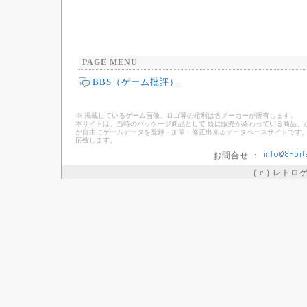
PAGE MENU
BBS（ゲーム批評）
※ 掲載しているゲーム画像、ロゴ等の権利は各メーカーが所有します。
本サイトは、当時のパッケージ商品として 既に販売が終わっている商品、
が自由にゲームデータを登録・加筆・修正出来るデータベースサイトです。
応致します。
お問合せ ：
( c ) レト