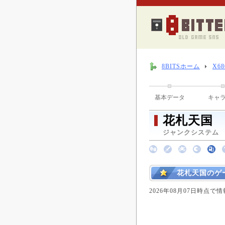
8BITSホーム
X6
基本データ
キャ
花札天国
ジャンクシステム （ 
花札天国のゲ
2026年08月07日時