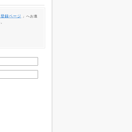
員登録ページ
」へお進
い。