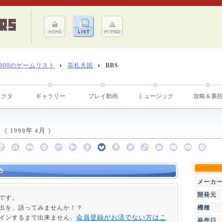
8000のゲームリスト
花札天国
BBS
ラクタ
ギャラリー
プレイ動画
ミュージック
攻略＆裏
1990年 4月 ）
S
メーカ
開発元
ジです。
出を、語ってみませんか！？
機種
会員登録がお済でない方はこ
インするまで出来ません。
発売日