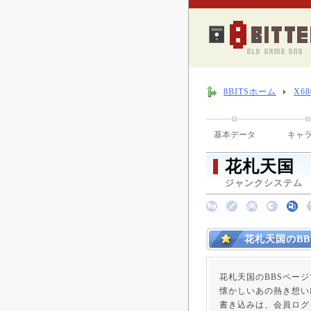
8BITSホーム
X6
基本データ
キャ
花札天国
ジャンクシステム （ 
花札天国のBB
花札天国のBBSペー
懐かしいあの熱き想い
書き込みは、会員ログ