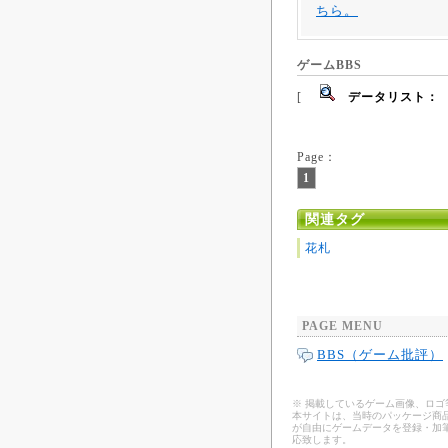
ちら。
ゲームBBS
[
データリスト：
Page：
1
関連タグ
花札
PAGE MENU
BBS（ゲーム批評）
※ 掲載しているゲーム画像、ロ
本サイトは、当時のパッケージ商品
が自由にゲームデータを登録・加
応致します。