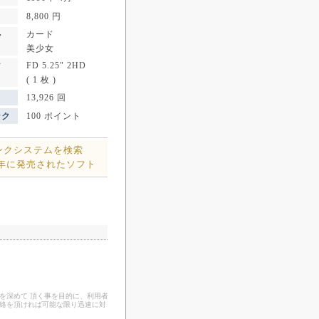
8,800 円
カード
ル
美少女
FD 5.25" 2HD
ア
( 1 枚 )
13,926 回
ンク
100 ポイント
ンクシステムを検索
0年に発売されたソフト
を深めて 頂く事を目的に、利用者
連絡を頂ければ可能な限り迅速に対