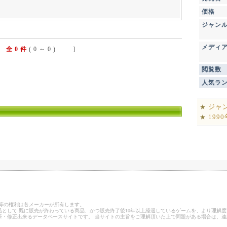
価格
ジャン
メディ
全 0 件
( 0 ～ 0 ) ]
閲覧数
人気ラ
ジャ
★
199
★
ゴ等の権利は各メーカーが所有します。
として 既に販売が終わっている商品、かつ販売終了後10年以上経過しているゲームを、より理解度
筆・修正出来るデータベースサイトです。 当サイトの主旨をご理解頂いた上で問題がある場合は、