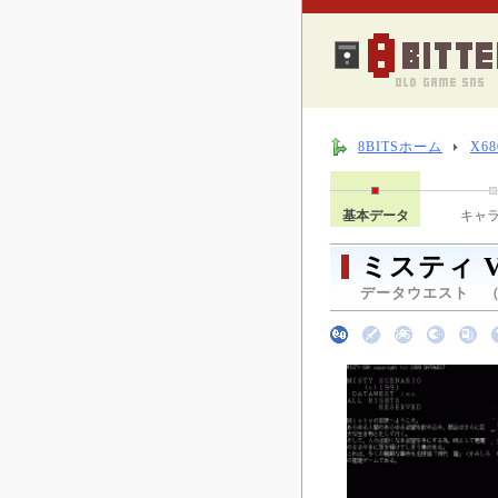
8BITSホーム
X6
基本データ
キャ
ミスティ Vo
データウエスト （ 1