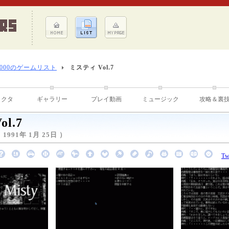
8000のゲームリスト
ミスティ Vol.7
ラクタ
ギャラリー
プレイ動画
ミュージック
攻略＆裏
l.7
991年 1月 25日 ）
Tw