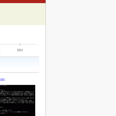
技
BBS
eet