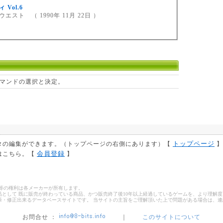
 Vol.6
エスト （ 1990年 11月 22日 ）
マンドの選択と決定。
トップページ
タの編集ができます。（トップページの右側にあります）【
】
会員登録
はこちら。【
】
ゴ等の権利は各メーカーが所有します。
として 既に販売が終わっている商品、かつ販売終了後10年以上経過しているゲームを、より理解度
筆・修正出来るデータベースサイトです。 当サイトの主旨をご理解頂いた上で問題がある場合は、
お問合せ ：
｜
このサイトについて