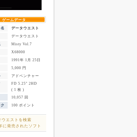
ゲームデータ
ー名
データウエスト
データウエスト
記
Misty Vol.7
X68000
1991年 1月 25日
5,000 円
ル
アドベンチャー
FD 5.25" 2HD
ア
( 1 枚 )
10,057 回
ンク
100 ポイント
タウエストを検索
1年に発売されたソフト