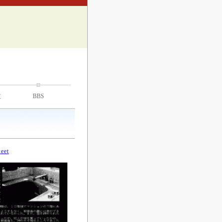
技
BBS
eet