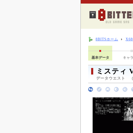
8BITSホーム
X6
基本データ
キャ
ミスティ Vo
データウエスト （ 1