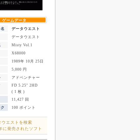
ゲームデータ
ー名
データウエスト
データウエスト
記
Misty Vol.1
X68000
1989年 10月 25日
5,000 円
ル
アドベンチャー
FD 5.25" 2HD
ア
( 1 枚 )
11,427 回
ンク
100 ポイント
タウエストを検索
9年に発売されたソフト