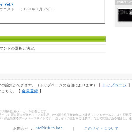
他機種へ
 Vol.7
エスト （ 1991年 1月 25日 ）
マンドの選択と決定。
トップページ
タの編集ができます。（トップページの右側にあります）【
】
会員登録
はこちら。【
】
ゴ等の権利は各メーカーが所有します。
として 既に販売が終わっている商品、かつ販売終了後10年以上経過しているゲームを、より理解度
筆・修正出来るデータベースサイトです。 当サイトの主旨をご理解頂いた上で問題がある場合は、
お問合せ ：
｜
このサイトについて