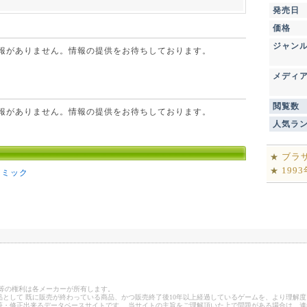
発売日
価格
ジャン
点で情報がありません。情報の提供をお待ちしております。
メディ
閲覧数
点で情報がありません。情報の提供をお待ちしております。
人気ラ
ブラ
★
199
★
コミック
ゴ等の権利は各メーカーが所有します。
として 既に販売が終わっている商品、かつ販売終了後10年以上経過しているゲームを、より理解度
筆・修正出来るデータベースサイトです。 当サイトの主旨をご理解頂いた上で問題がある場合は、