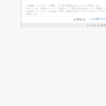
※ 掲載しているゲーム画像、ロゴ等の権利は各メーカーが所有します。
本サイトは、当時のパッケージ商品として 既に販売が終わっている商品、
が自由にゲームデータを登録・加筆・修正出来るデータベースサイトです。
応致します。
お問合せ ：
( c ) レト