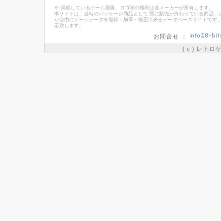
※ 掲載しているゲーム画像、ロゴ等の権利は各メーカーが所有します。
本サイトは、当時のパッケージ商品として 既に販売が終わっている商品、
が自由にゲームデータを登録・加筆・修正出来るデータベースサイトです。
応致します。
お問合せ ：
( c ) レト