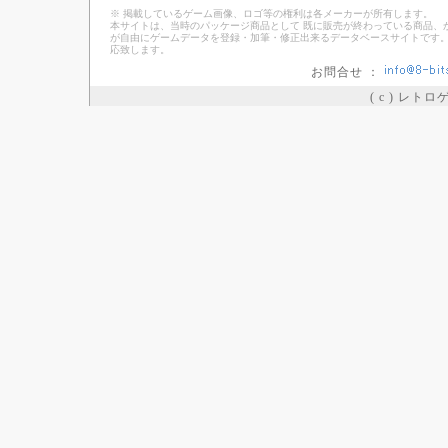
※ 掲載しているゲーム画像、ロゴ等の権利は各メーカーが所有します。
本サイトは、当時のパッケージ商品として 既に販売が終わっている商品、
が自由にゲームデータを登録・加筆・修正出来るデータベースサイトです。
応致します。
お問合せ ：
( c ) レト