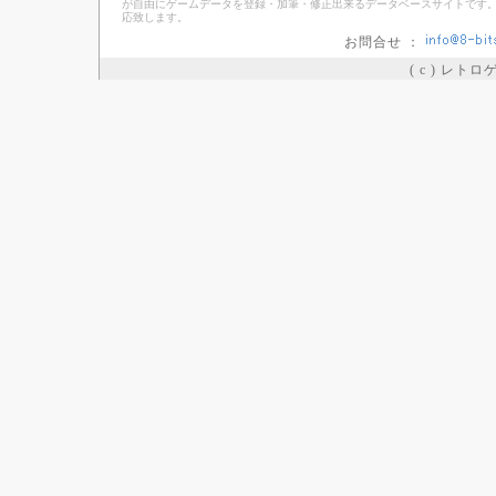
が自由にゲームデータを登録・加筆・修正出来るデータベースサイトです。
応致します。
お問合せ ：
( c ) レト